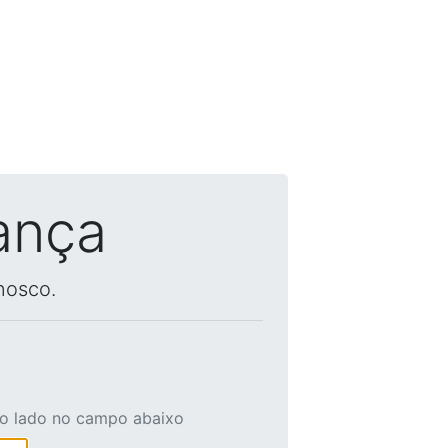
ança
nosco.
ao lado no campo abaixo