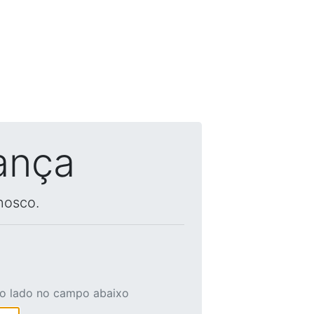
ança
nosco.
ao lado no campo abaixo