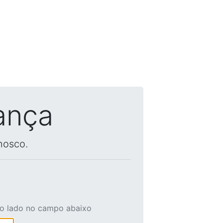
ança
nosco.
ao lado no campo abaixo