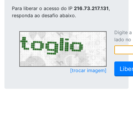
Para liberar o acesso
do IP
216.73.217.131
,
responda ao desafio abaixo.
Digite 
lado no
[trocar imagem]