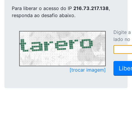
Para liberar o acesso
do IP
216.73.217.138
,
responda ao desafio abaixo.
Digite 
lado no
[trocar imagem]