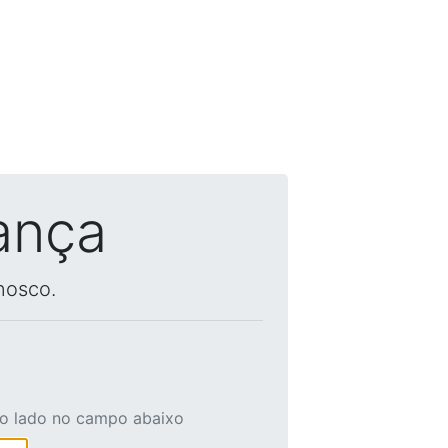
ança
nosco.
ao lado no campo abaixo