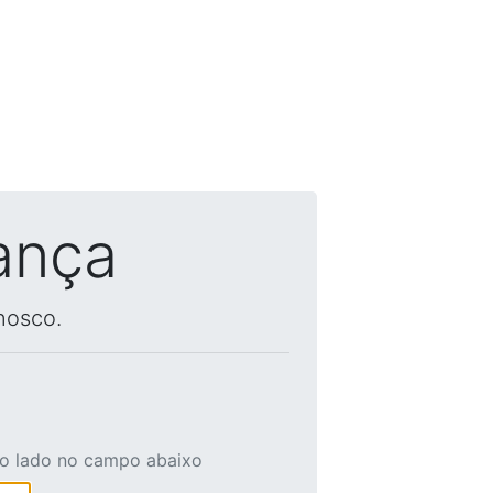
ança
nosco.
ao lado no campo abaixo