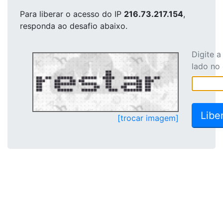
Para liberar o acesso
do IP
216.73.217.154
,
responda ao desafio abaixo.
Digite 
lado no
[trocar imagem]