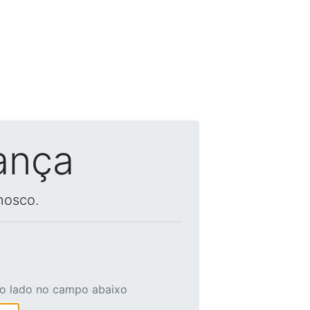
ança
nosco.
ao lado no campo abaixo